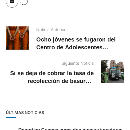
Noticia Anterior
Ocho jóvenes se fugaron del
Centro de Adolescentes
Infractores de Guayaquil
Siguiente Noticia
Si se deja de cobrar la tasa de
recolección de basuras,
quebrará EMAC, dice su
gerenta
ÚLTIMAS NOTICIAS
Deportivo Cuenca suma dos nuevos jugadores