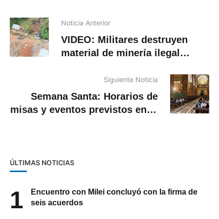
Noticia Anterior
VIDEO: Militares destruyen
material de minería ilegal
utilizada por bandas delictivas
en Ponce Enríquez
Siguiente Noticia
Semana Santa: Horarios de
misas y eventos previstos en la
Catedral de Cuenca
ÚLTIMAS NOTICIAS
1
Encuentro con Milei concluyó con la firma de
seis acuerdos