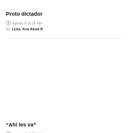
Proto dictador
agosto 6, 4:28 AM
By
Lcda. Ana Abad R.
“Ahí les va”