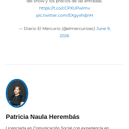
del show y los precios de las entradas.
https://t.co/cCPXUPwlmv
pic.twitter.com/EXgyxhdjnH
— Diario El Mercurio (@elmercurioec)
June 9,
2026
Patricia Naula Herembás
Licenciada en Comunicación Social con experiencia en