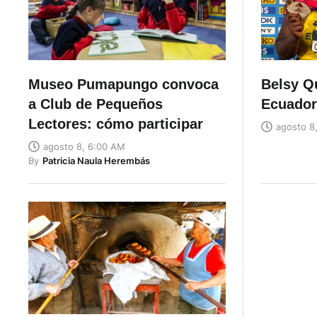
Museo Pumapungo convoca
Belsy Q
a Club de Pequeños
Ecuador
Lectores: cómo participar
agosto 8
agosto 8, 6:00 AM
By
Patricia Naula Herembás