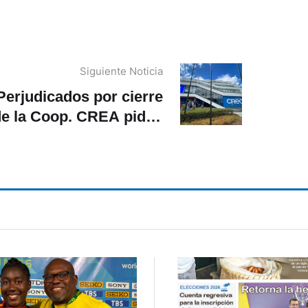
Siguiente Noticia
Perjudicados por cierre
de la Coop. CREA piden
reunión con Marisol
Peñaloza