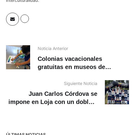
interculturalidad.
Noticia Anterior
Colonias vacacionales
gratuitas en museos de
Cuenca: conozca alternativas
para los niños
Siguiente Noticia
Juan Carlos Córdova se
impone en Loja con un doblete
dorado
ÚLTIMAS NOTICIAS