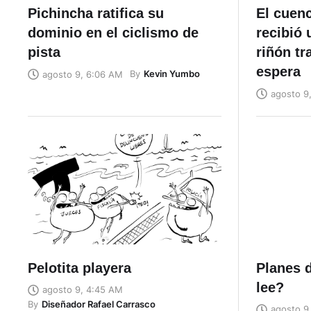
Pichincha ratifica su
El cuen
dominio en el ciclismo de
recibió 
pista
riñón tr
espera
By
Kevin Yumbo
agosto 9, 6:06 AM
agosto 9
Pelotita playera
Planes d
lee?
agosto 9, 4:45 AM
By
Diseñador Rafael Carrasco
agosto 9