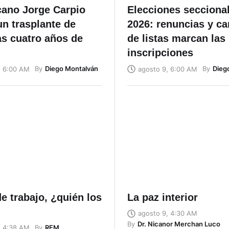
cano Jorge Carpio
Elecciones secciona
un trasplante de
2026: renuncias y c
as cuatro años de
de listas marcan las
inscripciones
By
Diego Montalván
By
Dieg
, 6:00 AM
agosto 9, 6:00 AM
e trabajo, ¿quién los
La paz interior
agosto 9, 4:30 AM
By
Dr. Nicanor Merchan Luco
By
REM
, 4:38 AM