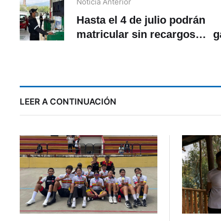
Noticia Anterior
Hasta el 4 de julio podrán
matricular sin recargos
g
los vehículos con placa 5
en Paute
LEER A CONTINUACIÓN