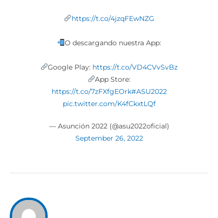
https://t.co/4jzqFEwNZG
O descargando nuestra App:
Google Play:
https://t.co/VD4CVvSvBz
App Store:
https://t.co/7zFXfgEOrk
#ASU2022
pic.twitter.com/K4fCkxtLQf
— Asunción 2022 (@asu2022oficial)
September 26, 2022