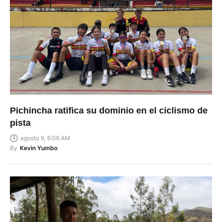
Pichincha ratifica su dominio en el ciclismo de
pista
agosto 9, 6:06 AM
By
Kevin Yumbo