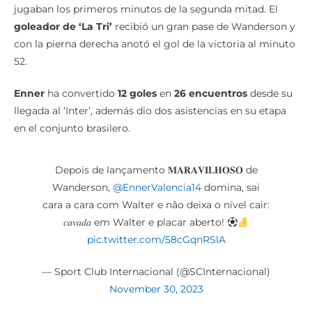
jugaban los primeros minutos de la segunda mitad. El
goleador de ‘La Tri’
recibió un gran pase de Wanderson y
con la pierna derecha anotó el gol de la victoria al minuto
52.
Enner
ha convertido
12 goles
en
26 encuentros
desde su
llegada al ‘Inter’, además dio dos asistencias en su etapa
en el conjunto brasilero.
Depois de lançamento 𝐌𝐀𝐑𝐀𝐕𝐈𝐋𝐇𝐎𝐒𝐎 de
Wanderson,
@EnnerValencia14
domina, sai
cara a cara com Walter e não deixa o nível cair:
𝑐𝑎𝑣𝑎𝑑𝑎 em Walter e placar aberto!
pic.twitter.com/58cGqnRSlA
— Sport Club Internacional (@SCInternacional)
November 30, 2023