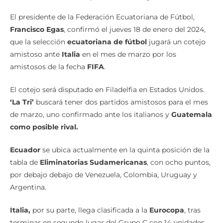
El presidente de la Federación Ecuatoriana de Fútbol,
Francisco Egas
, confirmó el jueves 18 de enero del 2024,
que la selección
ecuatoriana de fútbol
jugará un cotejo
amistoso ante
Italia
en el mes de marzo por los
amistosos de la fecha
FIFA
.
El cotejo será disputado en Filadelfia en Estados Unidos.
‘La Tri’
buscará tener dos partidos amistosos para el mes
de marzo, uno confirmado ante los italianos y
Guatemala
como posible rival.
Ecuador
se ubica actualmente en la quinta posición de la
tabla de
Eliminatorias Sudamericanas
, con ocho puntos,
por debajo debajo de Venezuela, Colombia, Uruguay y
Argentina.
Italia,
por su parte, llega clasificada a la
Eurocopa
, tras
terminar en segundo lugar del Grupo C con 14 unidades,