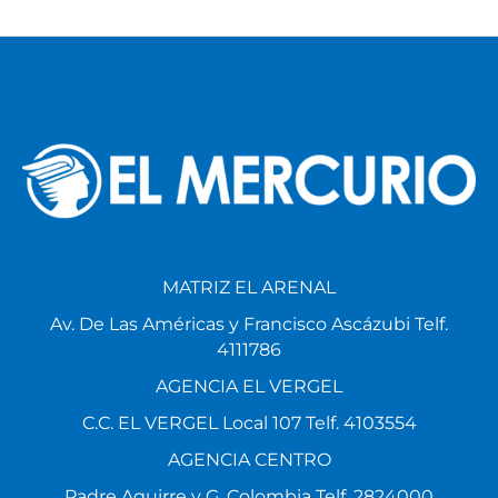
MATRIZ EL ARENAL
Av. De Las Américas y Francisco Ascázubi Telf.
4111786
AGENCIA EL VERGEL
C.C. EL VERGEL Local 107 Telf. 4103554
AGENCIA CENTRO
Padre Aguirre y G. Colombia Telf. 2824000