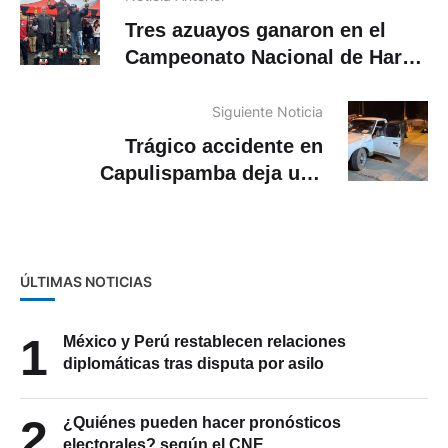
Tres azuayos ganaron en el
Campeonato Nacional de Hare
Scramble
Siguiente Noticia
Trágico accidente en
Capulispamba deja una
persona fallecida y otra herida
ÚLTIMAS NOTICIAS
1
México y Perú restablecen relaciones
diplomáticas tras disputa por asilo
2
¿Quiénes pueden hacer pronósticos
electorales? según el CNE