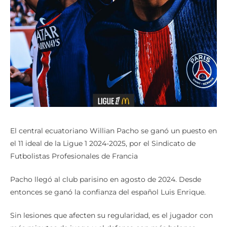
El central ecuatoriano Willian Pacho se ganó un puesto en
el 11 ideal de la Ligue 1 2024-2025, por el Sindicato de
Futbolistas Profesionales de Francia
Pacho llegó al club parisino en agosto de 2024. Desde
entonces se ganó la confianza del español Luis Enrique.
Sin lesiones que afecten su regularidad, es el jugador con