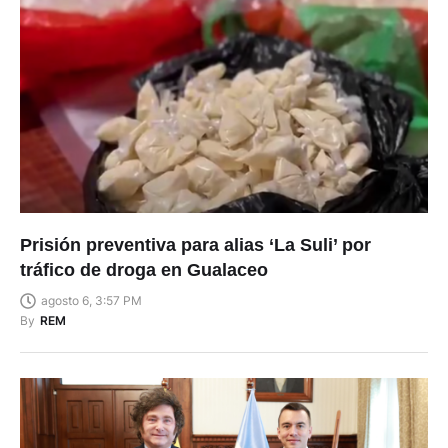
Prisión preventiva para alias ‘La Suli’ por
tráfico de droga en Gualaceo
agosto 6, 3:57 PM
By
REM