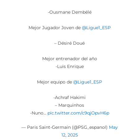
-Ousmane Dembélé
Mejor Jugador Joven de
@Ligue1_ESP
– Désiré Doué
Mejor entrenador del año
-Luis Enrique
Mejor equipo de
@Ligue1_ESP
-Achraf Hakimi
– Marquinhos
-Nuno…
pic.twitter.com/c9qjOpvH6p
— Paris Saint-Germain (@PSG_espanol)
May
12, 2025