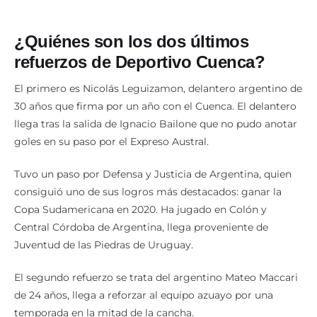
¿Quiénes son los dos últimos
refuerzos de Deportivo Cuenca?
El primero es Nicolás Leguizamon, delantero argentino de
30 años que firma por un año con el Cuenca. El delantero
llega tras la salida de Ignacio Bailone que no pudo anotar
goles en su paso por el Expreso Austral.
Tuvo un paso por Defensa y Justicia de Argentina, quien
consiguió uno de sus logros más destacados: ganar la
Copa Sudamericana en 2020. Ha jugado en Colón y
Central Córdoba de Argentina, llega proveniente de
Juventud de las Piedras de Uruguay.
El segundo refuerzo se trata del argentino Mateo Maccari
de 24 años, llega a reforzar al equipo azuayo por una
temporada en la mitad de la cancha.