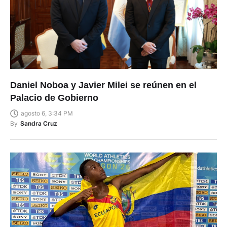
Daniel Noboa y Javier Milei se reúnen en el
Palacio de Gobierno
agosto 6, 3:34 PM
By
Sandra Cruz