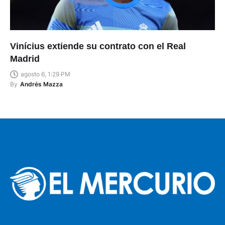
Vinícius extiende su contrato con el Real
Madrid
agosto 6, 1:29 PM
By
Andrés Mazza