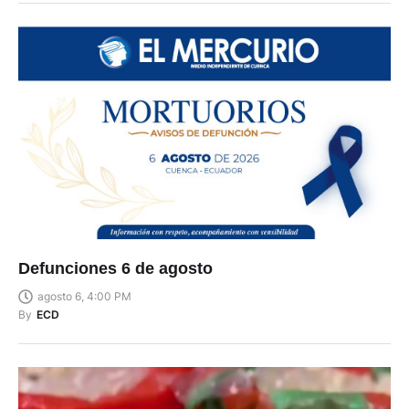
Defunciones 6 de agosto
agosto 6, 4:00 PM
By
ECD