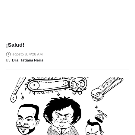
¡Salud!
agosto 8, 4:28 AM
By
Dra. Tatiana Neira