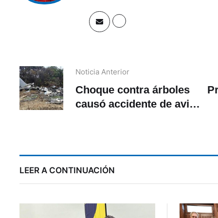
Noticia Anterior
Choque contra árboles
P
causó accidente de avión
que dejó 69 muertos en
Colombia
LEER A CONTINUACIÓN