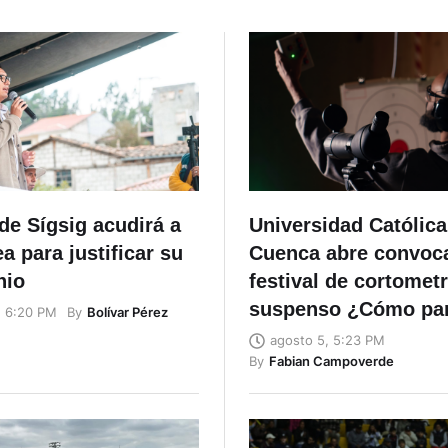
de Sígsig acudirá a
Universidad Católica
 para justificar su
Cuenca abre convoca
nio
festival de cortomet
suspenso ¿Cómo par
By
Bolívar Pérez
, 6:20 PM
agosto 5, 5:23 PM
By
Fabian Campoverde