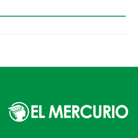
azada”