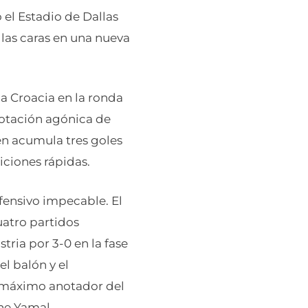
 el Estadio de Dallas
n las caras en una nueva
 a Croacia en la ronda
anotación agónica de
en acumula tres goles
iciones rápidas.
ensivo impecable. El
uatro partidos
ria por 3-0 en la fase
l balón y el
l máximo anotador del
ne Yamal.