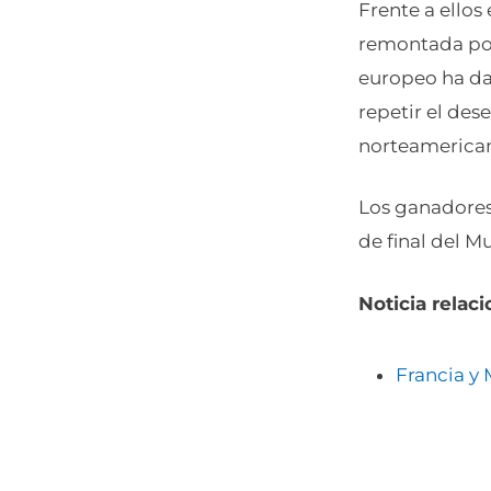
Frente a ellos 
remontada por 
europeo ha da
repetir el des
norteamerican
Los ganadores
de final del 
Noticia relac
Francia y 