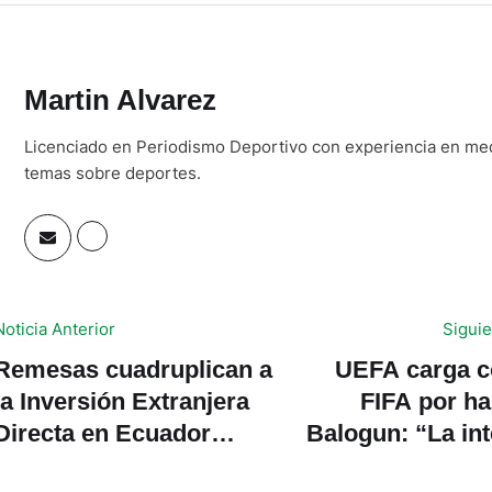
Martin Alvarez
Licenciado en Periodismo Deportivo con experiencia en medi
temas sobre deportes.
Noticia Anterior
Siguie
Remesas cuadruplican a
UEFA carga co
la Inversión Extranjera
FIFA por hab
Directa en Ecuador
Balogun: “La in
durante el primer
del jue