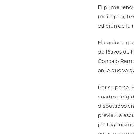
El primer encu
(Arlington, Te
edición de la r
El conjunto po
de 16avos de f
Gonçalo Ramos
en lo que va d
Por su parte,
cuadro dirigid
disputados en
previa. La esc
protagonismo 
equipo con cu