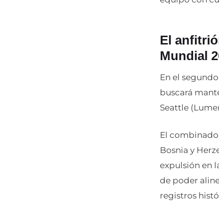
El anfitr
Mundial 
En el segundo 
buscará manten
Seattle (Lumen
El combinado e
Bosnia y Herz
expulsión en l
de poder aline
registros hist