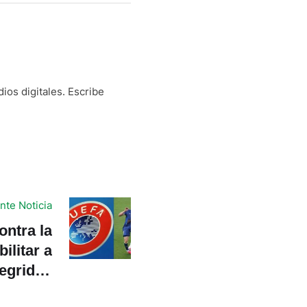
os digitales. Escribe
nte Noticia
ntra la
ilitar a
tegridad
go se ve