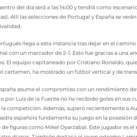
entro del día será a las 14:00 y tendrá como escenario
xas). Allí las selecciones de Portugal y España se verá
ivalidad.
rtugués llega a esta instancia tras dejar en el camino
inal con un marcador de 2-1. Esto fue gracias a una 
. El equipo capitaneado por Cristiano Ronaldo, qui
el certamen, ha mostrado un fútbol vertical y de trans
 España asume el compromiso con un rendimiento def
o por Luis de la Fuente no ha recibido goles en sus c
 la competición. Además, superó recientemente a Aust
uadra española fundamenta su juego en la posesión de
de figuras como Mikel Oyarzabal. Este jugador es e
atro dianas. También destaca el joven extremo Lami