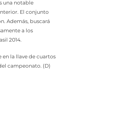
ras una notable
terior. El conjunto
ión. Además, buscará
samente a los
sil 2014.
n la llave de cuartos
 del campeonato. (D)
a