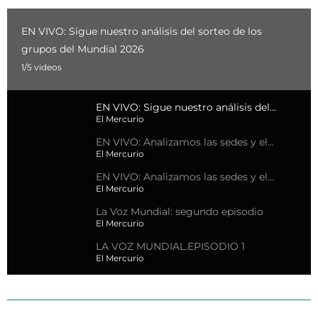
EN VIVO: Sigue nuestro análisis del sorteo de los
grupos del Mundial 2026
1/
5
videos
EN VIVO: Sigue nuestro análisis del
sorteo de los grupos del Mundial 2026
El Mercurio
EN VIVO: Analizamos las sedes y el
grupo en donde jugará Ecuador en el
El Mercurio
Mundial 2026.
EN VIVO: Analizamos las sedes y el
grupo en donde jugará Ecuador en el
El Mercurio
Mundial 2026.
La Voz Mundial: segundo episodio
El Mercurio
LA VOZ MUNDIAL.EPISODIO 1
El Mercurio