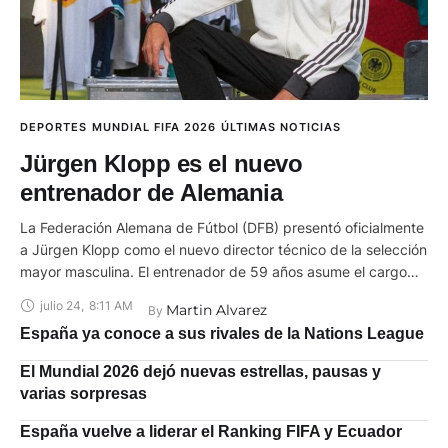
DEPORTES
MUNDIAL FIFA 2026
ÚLTIMAS NOTICIAS
Jürgen Klopp es el nuevo
entrenador de Alemania
La Federación Alemana de Fútbol (DFB) presentó oficialmente
a Jürgen Klopp como el nuevo director técnico de la selección
mayor masculina. El entrenador de 59 años asume el cargo
con un contrato firmado hasta la conclusión del Mundial de
julio 24
,
8:11 AM
Martin Alvarez
By 
2030, en reemplazo de Julian Nagelsmann. Klopp, de extensa
España ya conoce a sus rivales de la Nations League
trayectoria en clubes como Maguncia, Borussia Dortmund y
Liverpool, llega a la selección alemana tras desvincularse de
El Mundial 2026 dejó nuevas estrellas, pausas y
su función como director global de fútbol en el grupo Red Bull.
varias sorpresas
Por ello, su llegada se produce con el objetivo de
reestructurar el proyecto deportivo del equipo nacional. Esto
España vuelve a liderar el Ranking FIFA y Ecuador
ocurre tras los recientes resultados internacionales. Durante la