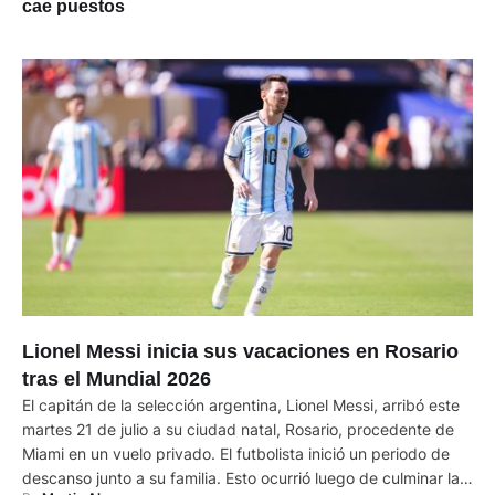
cae puestos
rueda de prensa de presentación, el estratega germano
destacó el honor y la responsabilidad que representa asumir
el banquillo de su país. Al mismo tiempo, fijó las bases de su
compromiso de trabajo. "Es un gran honor estar sentado aquí
hoy. Ya tenía una idea de lo importante que es el cargo de
seleccionador, pero cuando tu nombre se vincula a él, sientes
aún más su magnitud y la responsabilidad que conlleva»,
afirmó el técnico. Por otro lado, Klopp hizo un llamado a la
colaboración de la prensa y de la afición para acompañar el
proceso de renovación del equipo. Además, subrayó que su
labor estará enfocada plenamente en el rendimiento deportivo
y en la reconstrucción del nivel competitivo de Alemania". El
primer partido oficial de Jürgen Klopp como seleccionador de
Alemania será contra Países Bajos el próximo 24 de
Lionel Messi inicia sus vacaciones en Rosario
septiembre en la Liga de Naciones de la UEFA. (D) Noticia
tras el Mundial 2026
deportiva
El capitán de la selección argentina, Lionel Messi, arribó este
martes 21 de julio a su ciudad natal, Rosario, procedente de
Miami en un vuelo privado. El futbolista inició un periodo de
descanso junto a su familia. Esto ocurrió luego de culminar la