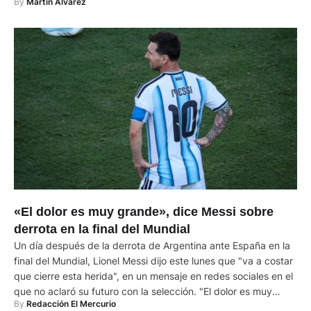
By 
Martin Alvarez
participación de la selección albiceleste en la Copa Mundial
2026, donde obtuvieron …
«El dolor es muy grande», dice Messi sobre
derrota en la final del Mundial
Un día después de la derrota de Argentina ante España en la
final del Mundial, Lionel Messi dijo este lunes que "va a costar
que cierre esta herida", en un mensaje en redes sociales en el
que no aclaró su futuro con la selección. "El dolor es muy
By 
Redacción El Mercurio
grande y va a costar que cierre …