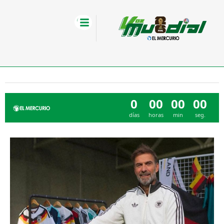
0
00
00
00
días
horas
min
seg.