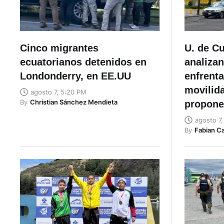
Cinco migrantes
U. de C
ecuatorianos detenidos en
analizan
Londonderry, en EE.UU
enfrent
movilid
agosto 7, 5:20 PM
By
Christian Sánchez Mendieta
propon
agosto 7,
By
Fabian C