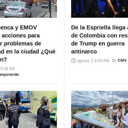
uenca y EMOV
De la Espriella llega
 acciones para
de Colombia con res
ar problemas de
de Trump en guerra
ad en la ciudad ¿Qué
antinarco
en?
By
CMV
agosto 7, 5:05 PM
 5:18 PM
ampoverde