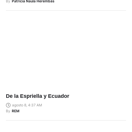
By
Patricia Naula Herembás
De la Espriella y Ecuador
agosto 8, 4:37 AM
By
REM