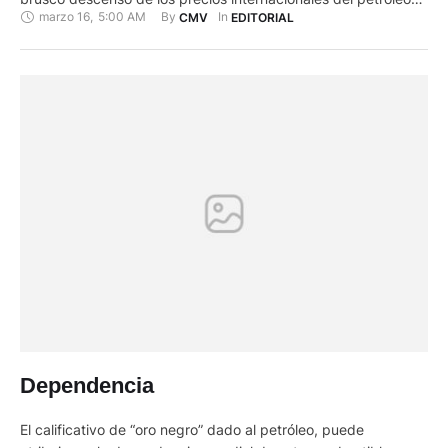
marzo 16
,
5:00 AM
By 
In 
CMV
EDITORIAL
como consecuencia de la epidemia del Coronavirus, no fueron
ciertamente las que temían varios sectores ciudadanos, ya
que no tocaron los subsidios a los combustibles …
Dependencia
El calificativo de “oro negro” dado al petróleo, puede