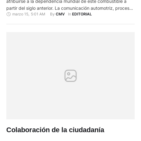
atribuirse a la dependencia mundial de este combustible a
partir del siglo anterior. La comunicación automotriz, procesos
marzo 15
,
5:01 AM
By 
In 
CMV
EDITORIAL
industriales y energía eléctrica no podrían darse en países
desarrollados y subdesarrollados sin él. Estados carentes de
yacimientos petroleros deben, sin alternativa, dedicar parte
de sus divisas a importarlo …
Colaboración de la ciudadanía