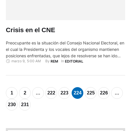
Crisis en el CNE
Preocupante es la situación del Consejo Nacional Electoral, en
el cual la Presidenta y los vocales del organismo mantienen
posiciones enfrentadas, que lejos de resolverse se han ido
marzo 9
,
5:00 AM
By 
In 
REM
EDITORIAL
agudizando en las últimas semanas, a tal punto de que se ha
conformado un grupo mediador de ciudadanos, a fin de
buscar un acercamiento de las posturas …
1
2
…
222
223
224
225
226
…
230
231