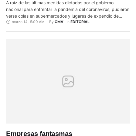
A raíz de las últimas medidas dictadas por el gobierno
nacional para enfrentar la pandemia del coronavirus, pudieron
verse colas en supermercados y lugares de expendio de
marzo 14
,
5:00 AM
By 
In 
CMV
EDITORIAL
víveres, así como de artículos de primera necesidad.
Ciudadanos alarmados y alarmistas se proveyeron más de lo
que el sentido común y las necesidades mandan. Con su
actitud …
Empresas fantasmas