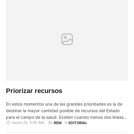
Priorizar recursos
En estos momentos una de las grandes prioridades es la de
destinar la mayor cantidad posible de recursos del Estado
para el campo de la salud. Existen cuando menos dos líneas
marzo 25
,
5:30 AM
By 
In 
REM
EDITORIAL
básicas en este sentido. La primera es la de destinar más
recursos para incrementar el número de camas en los centros