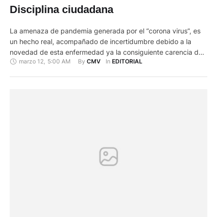
Disciplina ciudadana
La amenaza de pandemia generada por el “corona virus”, es
un hecho real, acompañado de incertidumbre debido a la
novedad de esta enfermedad ya la consiguiente carencia de
marzo 12
,
5:00 AM
By 
In 
CMV
EDITORIAL
información sólida sobre su proceso, nivel de gravedad y
efectos sobre los afectados, además de la ausencia de
medicamentos para prevenirla y curarla. Se originó y difundió
…