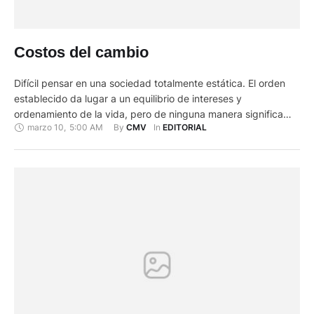
Costos del cambio
Difícil pensar en una sociedad totalmente estática. El orden
establecido da lugar a un equilibrio de intereses y
ordenamiento de la vida, pero de ninguna manera significa
marzo 10
,
5:00 AM
By 
In 
CMV
EDITORIAL
que es inamovible. Nuestra capacidad creativa nos lleva a
que la innovación sea parte de la vida colectiva como lo
demuestra la historia desde que los humanos aparecimos …