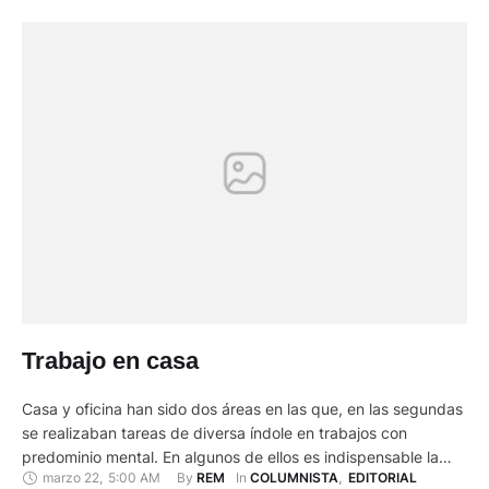
de salud para …
Trabajo en casa
Casa y oficina han sido dos áreas en las que, en las segundas
se realizaban tareas de diversa índole en trabajos con
predominio mental. En algunos de ellos es indispensable la
marzo 22
,
5:00 AM
By 
In 
REM
COLUMNISTA
,
EDITORIAL
presencia del trabajador en el lugar si requiere atención al