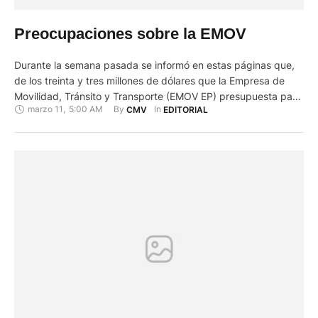
Preocupaciones sobre la EMOV
Durante la semana pasada se informó en estas páginas que,
de los treinta y tres millones de dólares que la Empresa de
Movilidad, Tránsito y Transporte (EMOV EP) presupuesta para
marzo 11
,
5:00 AM
By 
In 
CMV
EDITORIAL
el 2020, la mitad correspondería a rentas, multas e
infracciones de tránsito. Se señaló en el reportaje que algo
más de dieciséis millones de dólares …