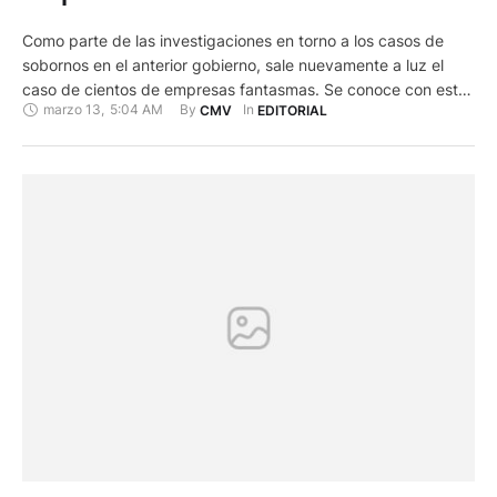
Como parte de las investigaciones en torno a los casos de
sobornos en el anterior gobierno, sale nuevamente a luz el
caso de cientos de empresas fantasmas. Se conoce con este
marzo 13
,
5:04 AM
By 
In 
CMV
EDITORIAL
nombre a empresas falsas que solamente existen en papeles
pero que no desarrollan ninguna actividad que no sea la de
ayudar a evadir impuestos. …