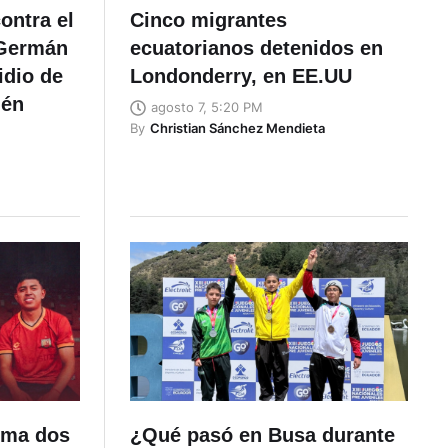
ontra el
Cinco migrantes
 Germán
ecuatorianos detenidos en
idio de
Londonderry, en EE.UU
lén
agosto 7, 5:20 PM
By
Christian Sánchez Mendieta
uma dos
¿Qué pasó en Busa durante