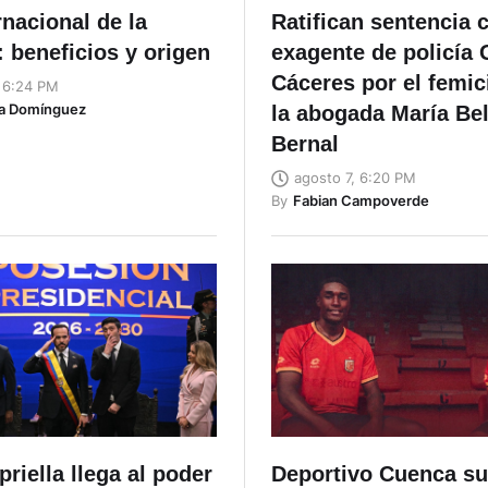
rnacional de la
Ratifican sentencia c
 beneficios y origen
exagente de policía
Cáceres por el femic
, 6:24 PM
ta Domínguez
la abogada María Be
Bernal
agosto 7, 6:20 PM
By
Fabian Campoverde
priella llega al poder
Deportivo Cuenca s