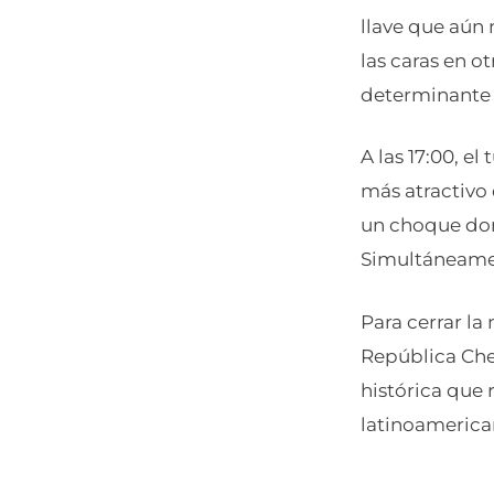
llave que aún 
las caras en o
determinante p
A las 17:00, el
más atractivo 
un choque don
Simultáneamen
Para cerrar la
República Che
histórica que 
latinoamerican