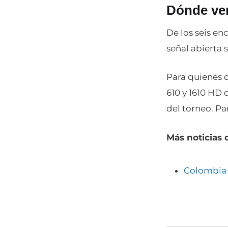
Dónde ver
De los seis e
señal abierta 
Para quienes q
610 y 1610 HD
del torneo. P
Más noticias 
Colombia c