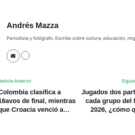
Andrés Mazza
Periodista y fotógrafo. Escribe sobre cultura, educación, mi
Noticia Anterior
Siguie
Colombia clasifica a
Jugados dos part
16avos de final, mientras
cada grupo del 
que Croacia venció a
2026, ¿cómo q
Panamá
tabla de los ocho
te