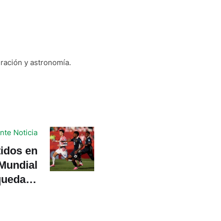
gración y astronomía.
nte Noticia
idos en
Mundial
ueda la
 mejores
rceros?