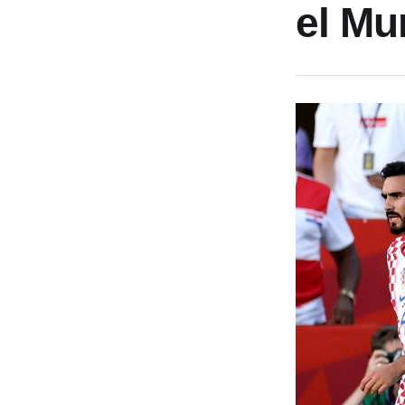
el Mu