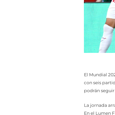
El Mundial 202
con seis parti
podrán seguir 
La jornada arr
En el Lumen F