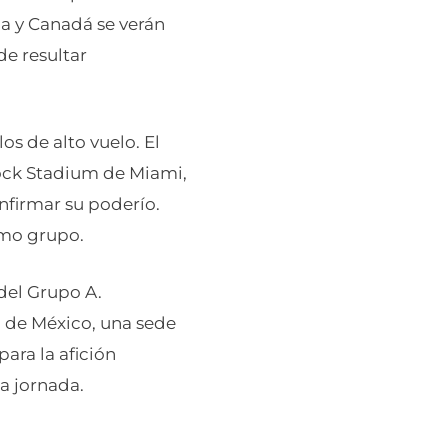
za y Canadá se verán
de resultar
los de alto vuelo. El
 Rock Stadium de Miami,
nfirmar su poderío.
smo grupo.
del Grupo A.
 de México, una sede
ara la afición
a jornada.