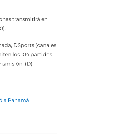
onas transmitirá en
0).
rnada, DSports (canales
iten los 104 partidos
nsmisión. (D)
ció a Panamá