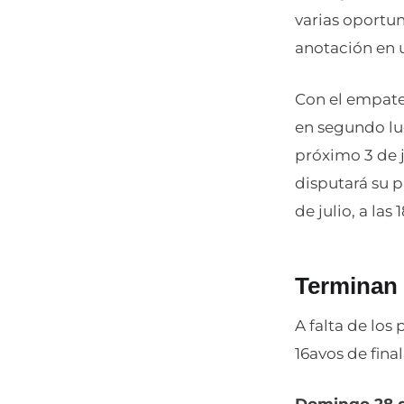
varias oportun
anotación en 
Con el empate
en segundo lu
próximo 3 de j
disputará su p
de julio, a las
Terminan 
A falta de los
16avos de fin