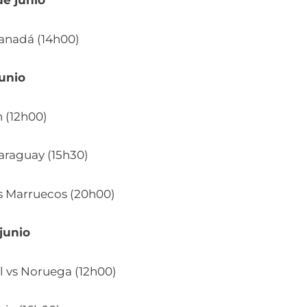
e junio
Canadá (14h00)
junio
n (12h00)
araguay (15h30)
vs Marruecos (20h00)
junio
l vs Noruega (12h00)