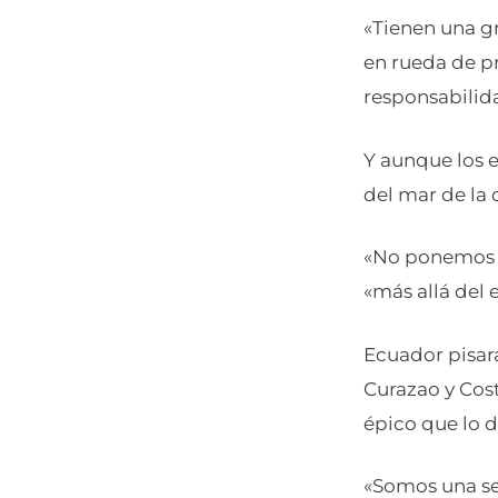
«Tienen una gr
en rueda de p
responsabilid
Y aunque los e
del mar de la 
«No ponemos q
«más allá del 
Ecuador pisará
Curazao y Cost
épico que lo 
«Somos una se