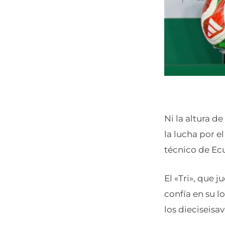
Ni la altura d
la lucha por e
técnico de Ec
El «Tri», que 
confía en su l
los dieciseisav