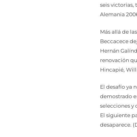
seis victorias
Alemania 2006
Más allá de la
Beccacece dejó
Hernán Galínd
renovación qu
Hincapié, Wil
El desafío ya
demostrado en
selecciones y
El siguiente p
desaparece. (