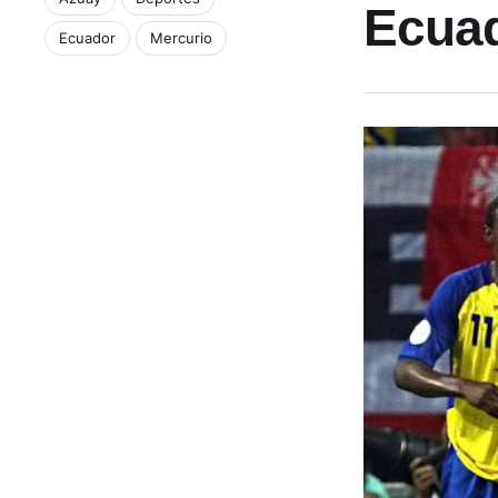
Ecuad
Ecuador
Mercurio