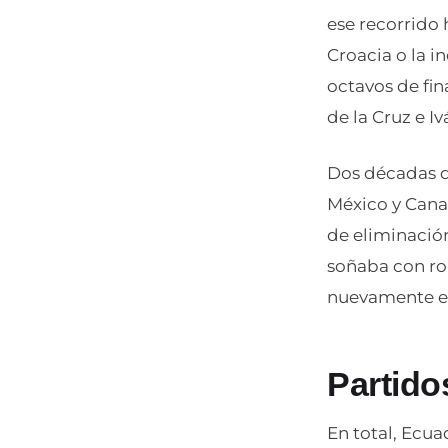
ese recorrido 
Croacia o la 
octavos de fin
de la Cruz e I
Dos décadas de
México y Canad
de eliminación
soñaba con rom
nuevamente es
Partido
En total, Ecua