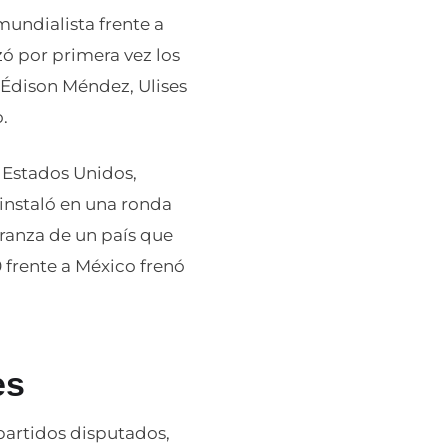
mundialista frente a
ó por primera vez los
 Édison Méndez, Ulises
o.
e Estados Unidos,
e instaló en una ronda
eranza de un país que
 frente a México frenó
es
partidos disputados,