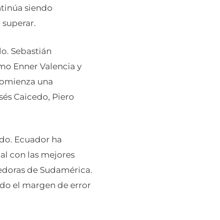
ntinúa siendo
 superar.
lo. Sebastián
omo Enner Valencia y
 comienza una
sés Caicedo, Piero
ndo. Ecuador ha
al con las mejores
edoras de Sudamérica.
ndo el margen de error