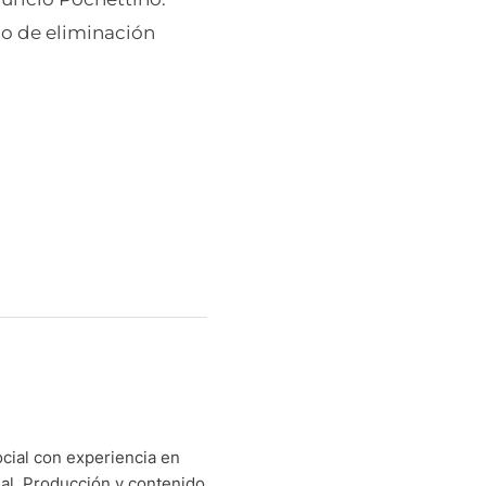
do de eliminación
a
cial con experiencia en
nal. Producción y contenido