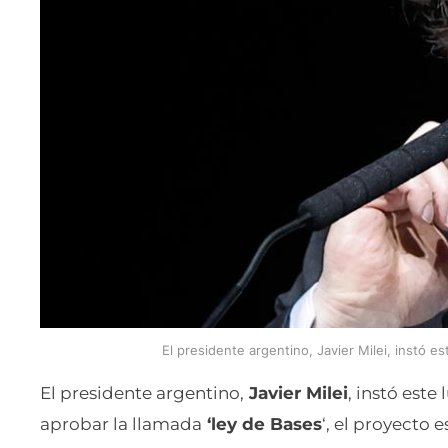
El presidente argentino, Javier Milei, instó es
El presidente argentino,
Javier Milei
, instó este
aprobar la llamada
‘ley de Bases
‘, el proyecto 