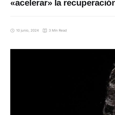
«acelerar» la recuperaci
10 junio, 2024
3
 Min Read