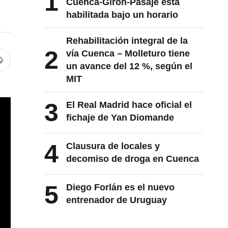
1
Cuenca-Girón-Pasaje está
habilitada bajo un horario
Rehabilitación integral de la
2
vía Cuenca – Molleturo tiene
un avance del 12 %, según el
MIT
3
El Real Madrid hace oficial el
fichaje de Yan Diomande
4
Clausura de locales y
decomiso de droga en Cuenca
5
Diego Forlán es el nuevo
entrenador de Uruguay