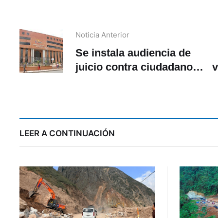
Noticia Anterior
Se instala audiencia de
juicio contra ciudadano
v
investigado por el
asesinato de Juan
Andrés V.
LEER A CONTINUACIÓN