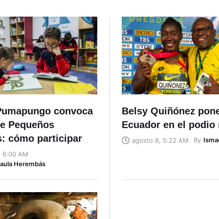
Pumapungo convoca
Belsy Quiñónez pon
de Pequeños
Ecuador en el podio
: cómo participar
By
Isma
agosto 8, 5:22 AM
, 6:00 AM
Naula Herembás