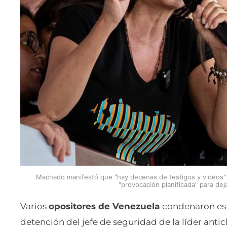
Machado manifestó que "hay decenas de testigos y videos"
"provocación planificada" para deja
Varios
opositores de Venezuela
condenaron este
detención del jefe de seguridad de la líder ant