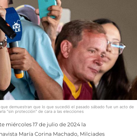
 que demuestran que lo que sucedió el pasado sábado fue un acto de
rla "sin protección" de cara a las elecciones
 miércoles 17 de julio de 2024 la
ichavista María Corina Machado, Milciades