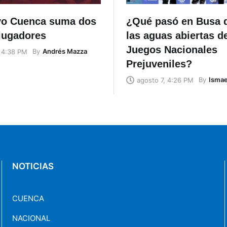
vo Cuenca suma dos
¿Qué pasó en Busa 
jugadores
las aguas abiertas d
Juegos Nacionales
By
Andrés Mazza
, 4:38 PM
Prejuveniles?
By
Ismae
agosto 7, 4:26 PM
NOTICIAS
CUENCA
NACIONAL