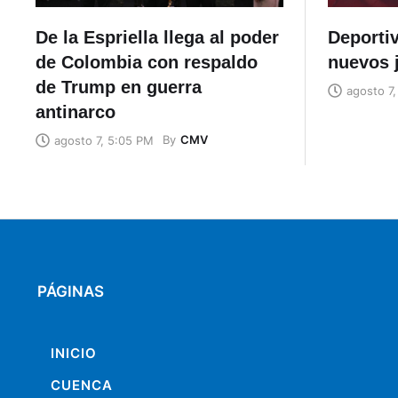
De la Espriella llega al poder
Deporti
de Colombia con respaldo
nuevos 
de Trump en guerra
agosto 7
antinarco
By
CMV
agosto 7, 5:05 PM
PÁGINAS
INICIO
CUENCA