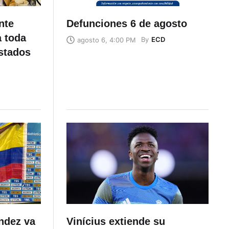
nte
Defunciones 6 de agosto
a toda
By
ECD
agosto 6, 4:00 PM
stados
éndez va
Vinícius extiende su