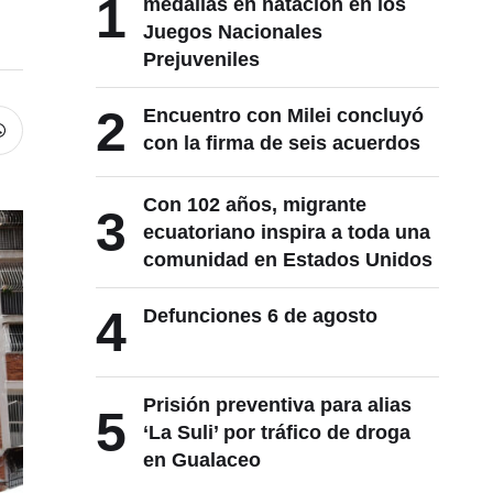
1
medallas en natación en los
Juegos Nacionales
Prejuveniles
2
Encuentro con Milei concluyó
con la firma de seis acuerdos
Con 102 años, migrante
3
ecuatoriano inspira a toda una
comunidad en Estados Unidos
4
Defunciones 6 de agosto
Prisión preventiva para alias
5
‘La Suli’ por tráfico de droga
en Gualaceo