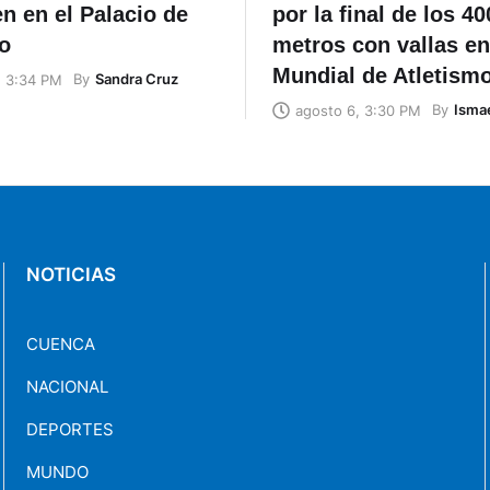
n en el Palacio de
por la final de los 40
o
metros con vallas en
Mundial de Atletism
By
Sandra Cruz
, 3:34 PM
By
Ismae
agosto 6, 3:30 PM
NOTICIAS
CUENCA
NACIONAL
DEPORTES
MUNDO