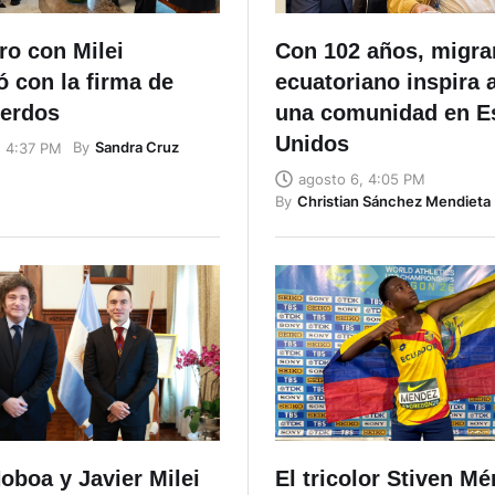
ro con Milei
Con 102 años, migra
 con la firma de
ecuatoriano inspira 
uerdos
una comunidad en E
Unidos
By
Sandra Cruz
, 4:37 PM
agosto 6, 4:05 PM
By
Christian Sánchez Mendieta
oboa y Javier Milei
El tricolor Stiven M