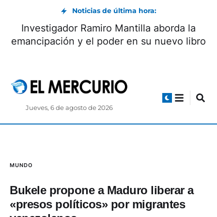
Noticias de última hora:
cendio forestal consume más de tres
I
táreas de bosque de pino en Tutupali
eman
Jueves, 6 de agosto de 2026
MUNDO
Bukele propone a Maduro liberar a
«presos políticos» por migrantes