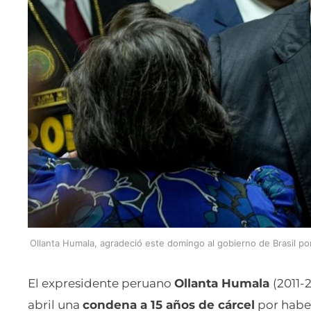
Ollanta Humala, agradeció este domingo al gobierno de Brasil por
El expresidente peruano
Ollanta Humala
(2011-
abril una
condena a 15 años de cárcel
por habe