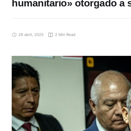
humanitario» otorgado a s
28 abril, 2025
2
 Min Read