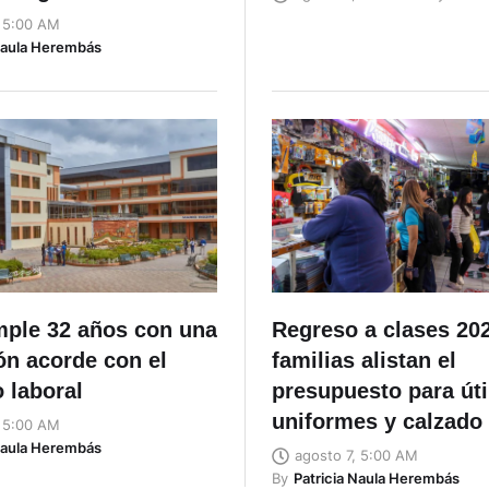
, 5:00 AM
Naula Herembás
ple 32 años con una
Regreso a clases 20
ón acorde con el
familias alistan el
 laboral
presupuesto para úti
uniformes y calzado
, 5:00 AM
Naula Herembás
agosto 7, 5:00 AM
By
Patricia Naula Herembás