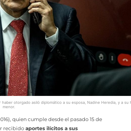
 haber otorgado asiló diplomático a su esposa, Nadine Heredia, y a su h
menor.
2016), quien cumple desde el pasado 15 de
r recibido
aportes ilícitos a sus