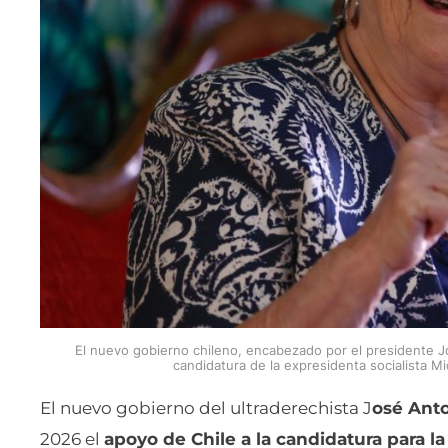
El nuevo gobierno chileno, encabezado por el presidente Jo
candidatura de la expresidenta socialista Mi
El nuevo gobierno del ultraderechista J
osé Anto
2026 el
apoyo de Chile a la candidatura para la