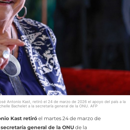
sé Antonio Kast, retiró el 24 de marzo de 2026 el apoyo del país a la
chelle Bachelet a la secretaría general de la ONU. AFP
nio Kast retiró
el martes 24 de marzo de
 secretaría general de la ONU
de la