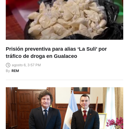
Prisión preventiva para alias ‘La Suli’ por
tráfico de droga en Gualaceo
agosto 6, 3:57 PM
By
REM