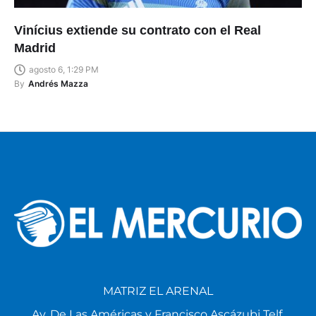
Vinícius extiende su contrato con el Real
Madrid
agosto 6, 1:29 PM
By
Andrés Mazza
MATRIZ EL ARENAL
Av. De Las Américas y Francisco Ascázubi Telf.