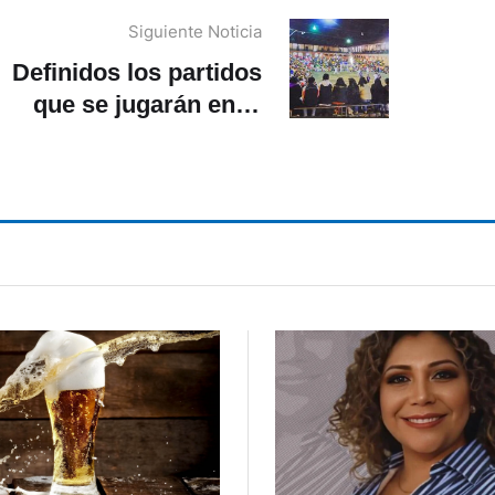
Siguiente Noticia
Definidos los partidos
que se jugarán en el
‘templo del indor’ el
excolegio Febres
Cordero