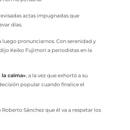
 revisadas actas impugnadas que
evar días.
ra luego pronunciarnos. Con serenidad y
ijo Keiko Fujimori a periodistas en la
a la calma»
, a la vez que exhortó a su
decisión popular cuando finalice el
 Roberto Sánchez que él va a respetar los
 Ernesto Zunini, brazo derecho de Sánchez,