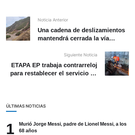
Noticia Anterior
Una cadena de deslizamientos
mantendrá cerrada la vía
Cuenca – Girón – Pasaje
Siguiente Noticia
ETAPA EP trabaja contrarreloj
para restablecer el servicio de
agua en el noreste de Cuenca
ÚLTIMAS NOTICIAS
1
Murió Jorge Messi, padre de Lionel Messi, a los
68 años