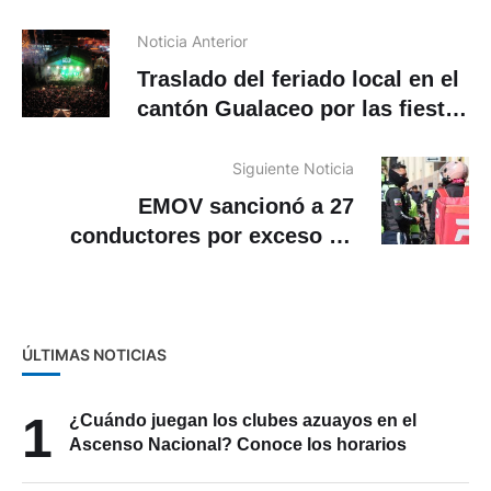
Noticia Anterior
Traslado del feriado local en el
cantón Gualaceo por las fiestas
de cantonización
Siguiente Noticia
EMOV sancionó a 27
conductores por exceso de
ruido en sus motocicletas.
¿Cuál es la multa?
ÚLTIMAS NOTICIAS
1
¿Cuándo juegan los clubes azuayos en el
Ascenso Nacional? Conoce los horarios