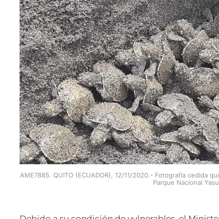
AME7885. QUITO (ECUADOR), 12/11/2020.- Fotografía cedida que
Parque Nacional Yasu
Debido a su condición de vulnerables, el Minist