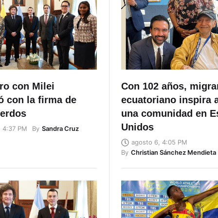
ro con Milei
Con 102 años, migra
 con la firma de
ecuatoriano inspira 
uerdos
una comunidad en E
Unidos
By
Sandra Cruz
, 4:37 PM
agosto 6, 4:05 PM
By
Christian Sánchez Mendieta