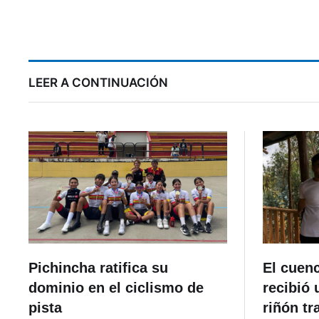
Miami a la salsera más
popular
añ
LEER A CONTINUACIÓN
Pichincha ratifica su
El cuen
dominio en el ciclismo de
recibió 
pista
riñón tr