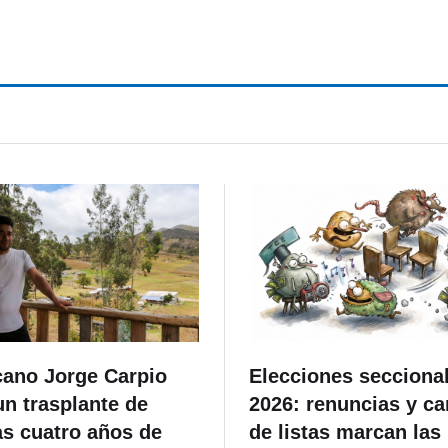
actividades por los 100
os del natalicio de Luis
Alberto Luna Tobar
cano Jorge Carpio
Elecciones secciona
un trasplante de
2026: renuncias y c
as cuatro años de
de listas marcan las