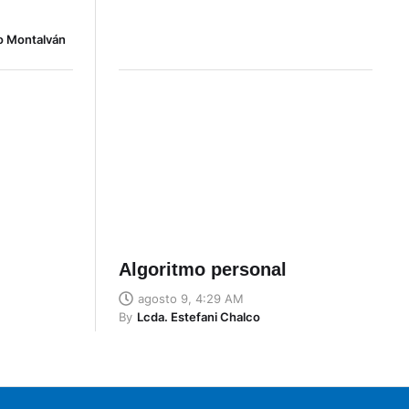
o Montalván
Algoritmo personal
agosto 9, 4:29 AM
By
Lcda. Estefani Chalco