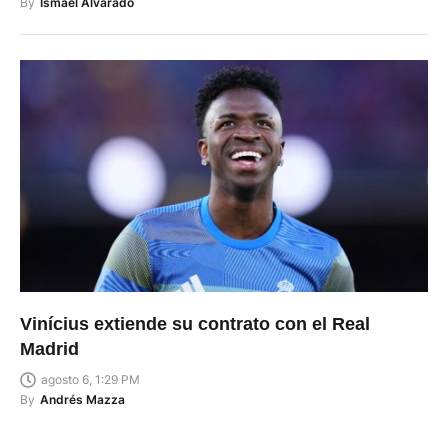
By
Ismael Alvarado
Vinícius extiende su contrato con el Real
Madrid
agosto 6, 1:29 PM
By
Andrés Mazza