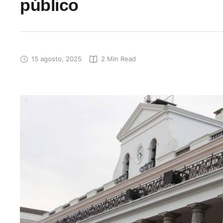
público
15 agosto, 2025
2
 Min Read