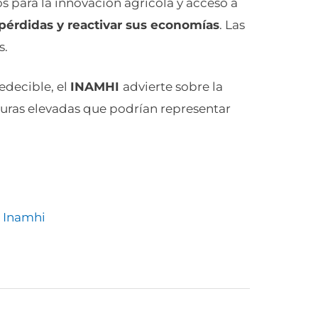
 para la innovación agrícola y acceso a
pérdidas y reactivar sus economías
. Las
as.
edecible, el
INAMHI
advierte sobre la
uras elevadas que podrían representar
l Inamhi