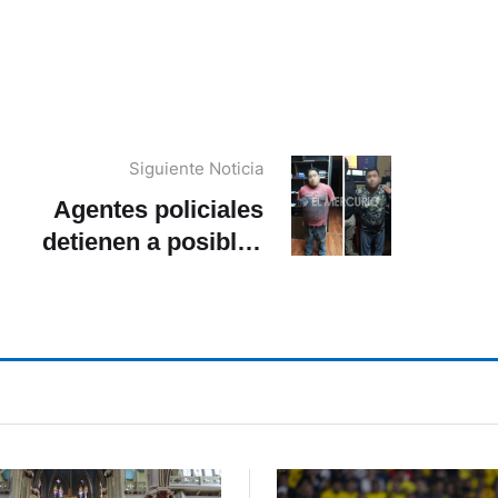
Siguiente Noticia
Agentes policiales
detienen a posibles
sesinos de Ana María y
Ana Lucía Tosi