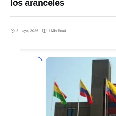
los aranceles
8 mayo, 2026
1
 Min Read