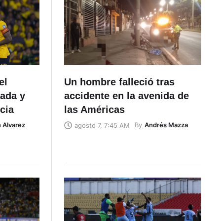
el
Un hombre falleció tras
gada y
accidente en la avenida de
cia
las Américas
n Alvarez
By
Andrés Mazza
agosto 7, 7:45 AM