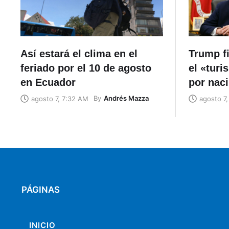
Así estará el clima en el
Trump f
feriado por el 10 de agosto
el «turi
en Ecuador
por nac
By
Andrés Mazza
agosto 7, 7:32 AM
agosto 7
PÁGINAS
INICIO