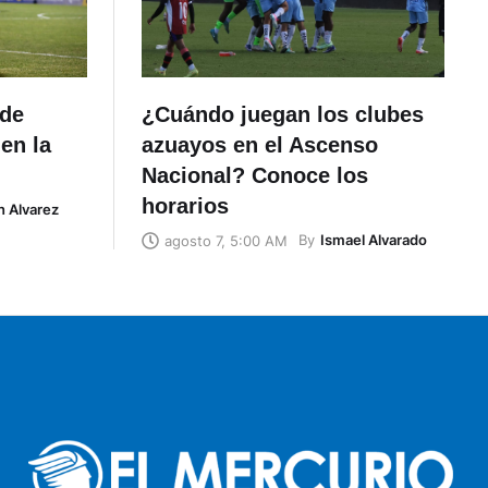
ide
¿Cuándo juegan los clubes
en la
azuayos en el Ascenso
Nacional? Conoce los
horarios
n Alvarez
By
Ismael Alvarado
agosto 7, 5:00 AM