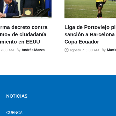
irma decreto contra
Liga de Portoviejo p
smo» de ciudadanía
sanción a Barcelona 
imiento en EEUU
Copa Ecuador
By
Andrés Mazza
By
Marti
, 7:00 AM
agosto 7, 5:00 AM
NOTICIAS
CUENCA