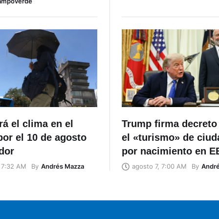
ampoverde
rá el clima en el
Trump firma decreto
por el 10 de agosto
el «turismo» de ciud
dor
por nacimiento en 
By
Andrés Mazza
By
Andr
, 7:32 AM
agosto 7, 7:00 AM