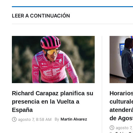
LEER A CONTINUACIÓN
Richard Carapaz planifica su
Horario
presencia en la Vuelta a
cultural
España
atenderá
de Agos
By
Martin Alvarez
agosto 7, 8:58 AM
agosto 7