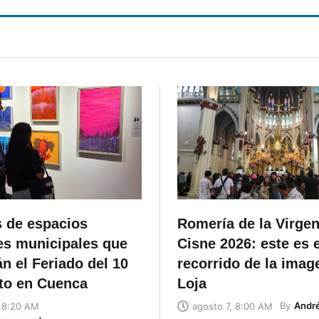
s de espacios
Romería de la Virgen
es municipales que
Cisne 2026: este es e
n el Feriado del 10
recorrido de la imag
to en Cuenca
Loja
By
Andr
, 8:20 AM
agosto 7, 8:00 AM