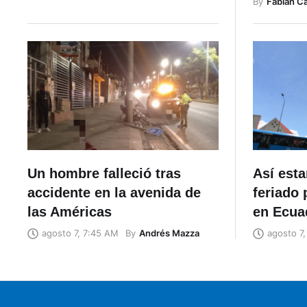
By
Fabian C
Un hombre falleció tras
Así esta
accidente en la avenida de
feriado 
las Américas
en Ecua
By
Andrés Mazza
agosto 7, 7:45 AM
agosto 7