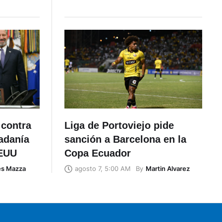
 contra
Liga de Portoviejo pide
adanía
sanción a Barcelona en la
EEUU
Copa Ecuador
és Mazza
By
Martin Alvarez
agosto 7, 5:00 AM