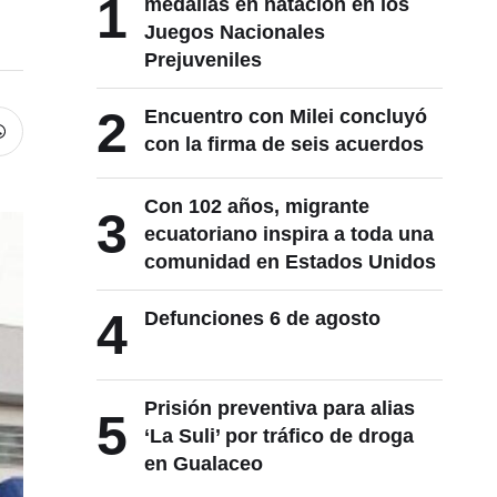
1
medallas en natación en los
Juegos Nacionales
Prejuveniles
2
Encuentro con Milei concluyó
con la firma de seis acuerdos
Con 102 años, migrante
3
ecuatoriano inspira a toda una
comunidad en Estados Unidos
4
Defunciones 6 de agosto
Prisión preventiva para alias
5
‘La Suli’ por tráfico de droga
en Gualaceo