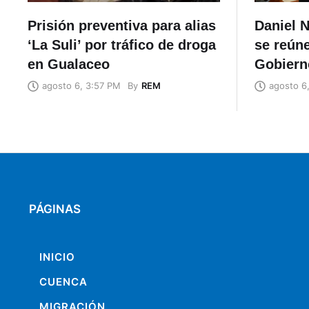
Prisión preventiva para alias
Daniel N
‘La Suli’ por tráfico de droga
se reúne
en Gualaceo
Gobiern
By
REM
agosto 6, 3:57 PM
agosto 6
PÁGINAS
INICIO
CUENCA
MIGRACIÓN