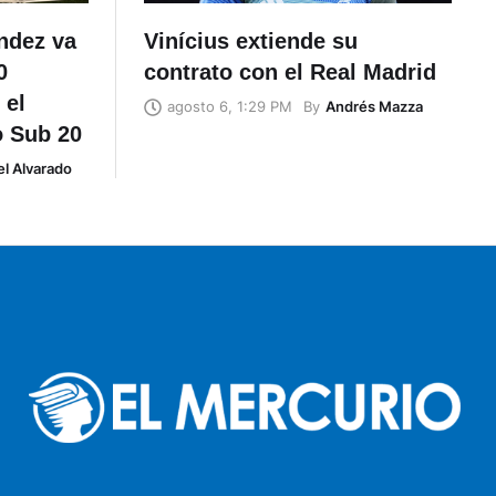
éndez va
Vinícius extiende su
0
contrato con el Real Madrid
 el
By
Andrés Mazza
agosto 6, 1:29 PM
o Sub 20
l Alvarado