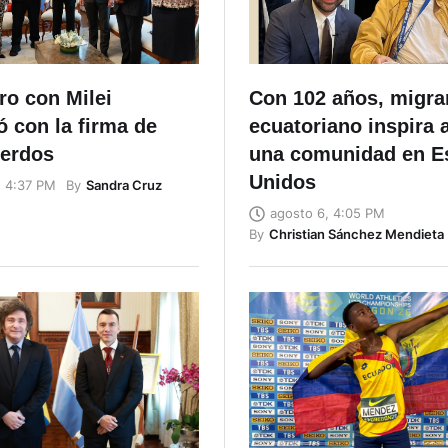
ro con Milei
Con 102 años, migra
 con la firma de
ecuatoriano inspira 
uerdos
una comunidad en E
Unidos
By
Sandra Cruz
, 4:37 PM
agosto 6, 4:05 PM
By
Christian Sánchez Mendieta