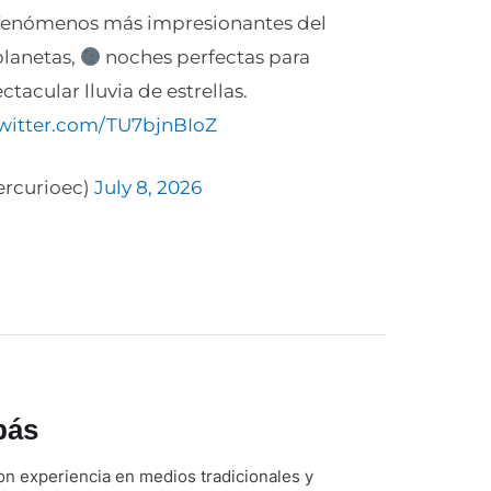
os fenómenos más impresionantes del
planetas,
noches perfectas para
tacular lluvia de estrellas.
twitter.com/TU7bjnBIoZ
ercurioec)
July 8, 2026
bás
n experiencia en medios tradicionales y