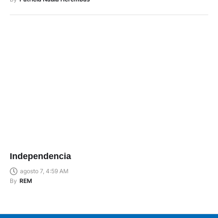
By
Patricia Naula Herembás
Independencia
agosto 7, 4:59 AM
By
REM