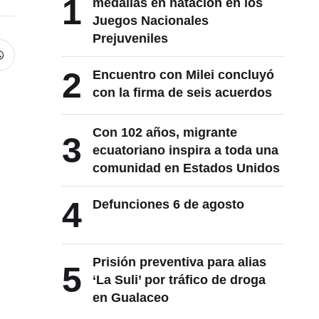
1
medallas en natación en los
Juegos Nacionales
Prejuveniles
2
Encuentro con Milei concluyó
con la firma de seis acuerdos
Con 102 años, migrante
3
ecuatoriano inspira a toda una
comunidad en Estados Unidos
4
Defunciones 6 de agosto
Prisión preventiva para alias
5
‘La Suli’ por tráfico de droga
en Gualaceo