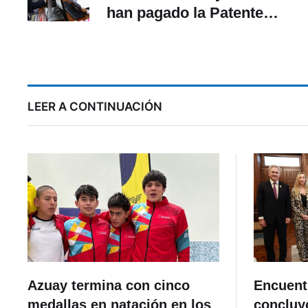
han pagado la Patente
Municipal: quiénes deben
fa
pagar y hasta cuándo
LEER A CONTINUACIÓN
Azuay termina con cinco
Encuent
medallas en natación en los
concluyó