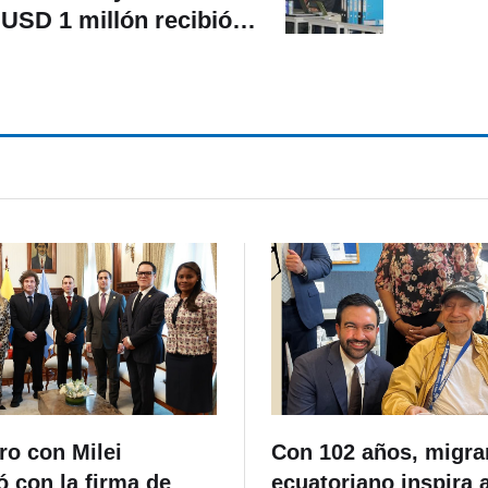
USD 1 millón recibió la
milia Moreno por obras
de arte y trabajos
ro con Milei
Con 102 años, migra
 con la firma de
ecuatoriano inspira 